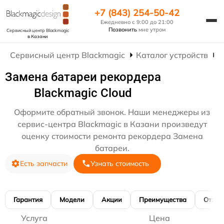
+7 (843) 254-50-42
Ежедневно с 9:00 до 21:00
Позвонить
мне утром
Сервисный центр Blackmagic
в Казани
Сервисный центр Blackmagic
Каталог устройств
Р
Замена батареи рекордера
Blackmagic Cloud
Оформите обратный звонок. Наши менеджеры из
сервис-центра Blackmagic в Казани произведут
оценку стоимости ремонта рекордера Замена
батареи.
Есть запчасти
Узнать стоимость
Гарантия
Модели
Акции
Преимущества
Отзы
Услуга
Цена