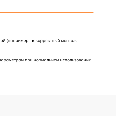
500 р
600 р
600 р
той (например, некорректный монтаж
1600 р
 параметрам при нормальном использовании.
600 р
500 р
500 р
600 р