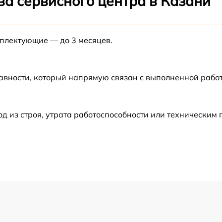
ва сервисного центра в Казани
от 60 мин
мплектующие — до 3 месяцев.
от 60 мин
от 60 мин
авности, который напрямую связан с выполненной рабо
от 30 мин
 из строя, утрата работоспособности или техническим
от 60 мин
от 60 мин
от 60 мин
от 60 мин