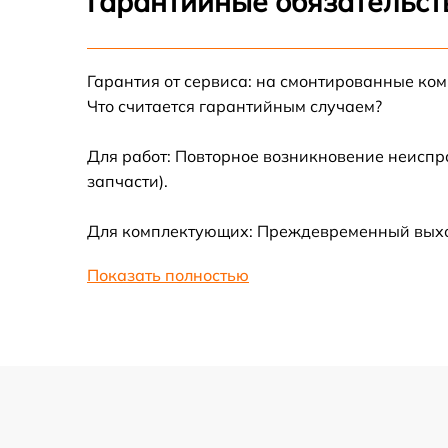
Гарантийные обязательст
Замена термотрубок
Гарантия от сервиса: на смонтированные ко
Замена станции airport
Что считается гарантийным случаем?
Замена подсветки матрицы
Для работ: Повторное возникновение неиспр
запчасти).
Замена батареи
Для комплектующих: Преждевременный выход
Замена аудио выхода
Показать полностью
Замена VGA порта
Замена S-Video порта
Чистка от вирусов