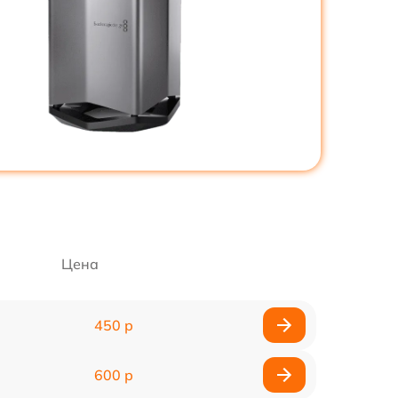
Цена
450 р
600 р