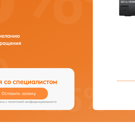
 желанию
бращения
я со специалистом
Оставить заявку
есь c
политикой конфиденциальности