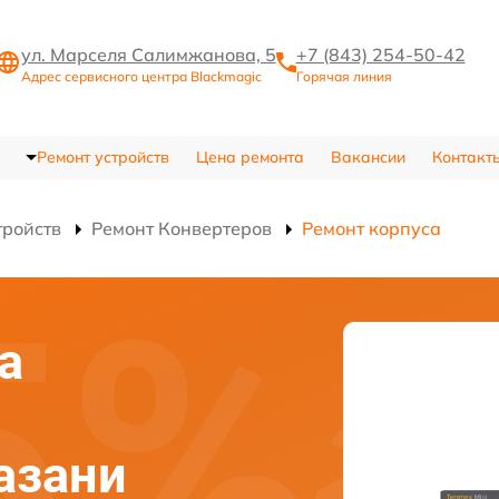
ул. Марселя Салимжанова, 5
+7 (843) 254-50-42
Адрес сервисного центра Blackmagic
Горячая линия
Ремонт устройств
Цена ремонта
Вакансии
Контакт
тройств
Ремонт Конвертеров
Ремонт корпуса
а
азани