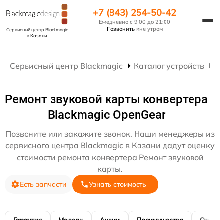
+7 (843) 254-50-42
Ежедневно с 9:00 до 21:00
Позвонить
мне утром
Сервисный центр Blackmagic
в Казани
Сервисный центр Blackmagic
Каталог устройств
Р
Ремонт звуковой карты конвертера
Blackmagic OpenGear
Позвоните или закажите звонок. Наши менеджеры из
сервисного центра Blackmagic в Казани дадут оценку
стоимости ремонта конвертера Ремонт звуковой
карты.
Есть запчасти
Узнать стоимость
Гарантия
Модели
Акции
Преимущества
Отзы